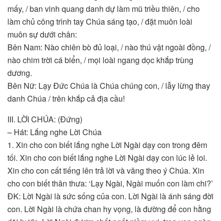
mấy, / ban vinh quang danh dự làm mũ triều thiên, / cho
làm chủ công trình tay Chúa sáng tạo, / đặt muôn loài
muôn sự dưới chân:
Bên Nam: Nào chiên bò đủ loại, / nào thú vật ngoài đồng, /
nào chim trời cá biển, / mọi loài ngang dọc khắp trùng
dương.
Bên Nữ: Lạy Đức Chúa là Chúa chúng con, / lẫy lừng thay
danh Chúa / trên khắp cả địa cầu!
III. LỜI CHÚA: (Đứng)
– Hát: Lắng nghe Lời Chúa
1. Xin cho con biết lắng nghe Lời Ngài dạy con trong đêm
tối. Xin cho con biết lắng nghe Lời Ngài dạy con lúc lẻ loi.
Xin cho con cất tiếng lên trả lời và vâng theo ý Chúa. Xin
cho con biết thân thưa: ‘Lạy Ngài, Ngài muốn con làm chi?’
ÐK: Lời Ngài là sức sống của con. Lời Ngài là ánh sáng đời
con. Lời Ngài là chứa chan hy vọng, là đường để con hằng