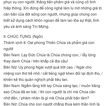
phục vụ con người, thăng tiến phẩm giá và củng cố tình
hiệp thông. Xin đừng để công nghệ làm lu mờ những giá trị
căn bản của đời sống con người, nhưng giúp chúng con
biết sử dụng cách khôn ngoan để làm lan tỏa sự thật, tình
yêu và ánh sáng Tin Mừng.
II. CHÚC TỤNG: (Ngồi)
Thánh vịnh 8: Oai phong Thiên Chúa và phẩm giá con
người
Bên Nam: Lạy Đức Chúa là Chúa chúng con, / lẫy lừng
thay danh Chúa / trên khắp cả địa cầu!
Bên Nữ: Uy phong Ngài vượt quá trời cao. / Ngài cho
miệng con thơ trẻ nhỏ / cất tiếng ngợi khen đối lại địch thù, /
khiến kẻ thù quân nghịch phải tiêu tan.
Bên Nam: Ngắm tầng trời tay Chúa sáng tạo, / muôn trăng
sao Chúa đã an bài, / thì con người là chi mà Chúa cần
nhớ đến, / phàm nhân là gì mà Chúa phải bận tâm?
Bên Nữ: Chúa cho con người chẳng thua kém thần linh là