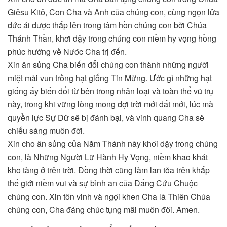
Giêsu Kitô, Con Cha và Anh của chúng con, cùng ngọn lửa
đức ái được thắp lên trong tâm hồn chúng con bởi Chúa
Thánh Thần, khơi dậy trong chúng con niềm hy vọng hồng
phúc hướng về Nước Cha trị đến.
Xin ân sủng Cha biến đổi chúng con thành những người
miệt mài vun trồng hạt giống Tin Mừng. Ước gì những hạt
giống ấy biến đổi từ bên trong nhân loại và toàn thể vũ trụ
này, trong khi vững lòng mong đợi trời mới đất mới, lúc mà
quyền lực Sự Dữ sẽ bị đánh bại, và vinh quang Cha sẽ
chiếu sáng muôn đời.
Xin cho ân sủng của Năm Thánh này khơi dậy trong chúng
con, là Những Người Lữ Hành Hy Vọng, niềm khao khát
kho tàng ở trên trời. Đồng thời cũng làm lan tỏa trên khắp
thế giới niềm vui và sự bình an của Đấng Cứu Chuộc
chúng con. Xin tôn vinh và ngợi khen Cha là Thiên Chúa
chúng con, Cha đáng chúc tụng mãi muôn đời. Amen.