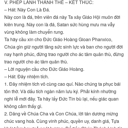
V. PHÉP LÀNH THÁNH THỂ – KẾT THÚC:
– Hát: Này Con Là Đá.
Này con là đá, trên viên đá này Ta xây Giáo Hội muôn đời
kiên trung. Này con là đá, Satan sức hùng mưu ma vẫy
vùng không làm chuyển rung.
Ta hãy cầu xin cho Ðức Giáo Hoàng Gioan Phanxico,
Chúa gìn giữ người tăng sức sinh lực và ban cho người đời
nay hạnh phúc, đừng trao người cho ác tâm quân thù, đừng
trao người cho ác tâm quân thù.
– Lời nguyện cầu cho Đức Giáo Hoàng.
– Hát: Đây nhiệm tích.
1. Đây nhiệm tích vô cùng cao quí. Nào chúng ta phục bái
tôn thờ. Và dấu tích ngàn năm lưu ký. Phải kính nhường
nghi lễ mới đây. Ta hãy lấy Đức Tin bù lại, nếu giác quan
không cảm thấy gì.
2. Dâng về Chúa Cha và Con Chúa, lời tán dương mừng
chúc vang hoà. Cùng vinh phúc, quyền uy, danh giá, Tựa