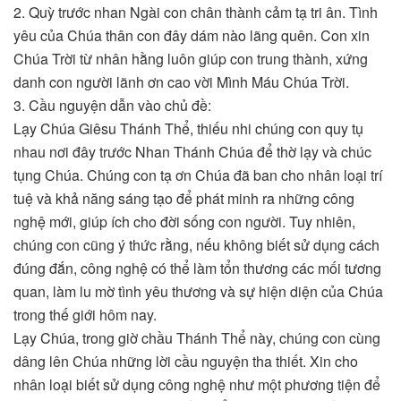
2. Quỳ trước nhan Ngài con chân thành cảm tạ tri ân. Tình
yêu của Chúa thân con đây dám nào lãng quên. Con xin
Chúa Trời từ nhân hằng luôn giúp con trung thành, xứng
danh con người lãnh ơn cao vời Mình Máu Chúa Trời.
3. Cầu nguyện dẫn vào chủ đề:
Lạy Chúa Giêsu Thánh Thể, thiếu nhi chúng con quy tụ
nhau nơi đây trước Nhan Thánh Chúa để thờ lạy và chúc
tụng Chúa. Chúng con tạ ơn Chúa đã ban cho nhân loại trí
tuệ và khả năng sáng tạo để phát minh ra những công
nghệ mới, giúp ích cho đời sống con người. Tuy nhiên,
chúng con cũng ý thức rằng, nếu không biết sử dụng cách
đúng đắn, công nghệ có thể làm tổn thương các mối tương
quan, làm lu mờ tình yêu thương và sự hiện diện của Chúa
trong thế giới hôm nay.
Lạy Chúa, trong giờ chầu Thánh Thể này, chúng con cùng
dâng lên Chúa những lời cầu nguyện tha thiết. Xin cho
nhân loại biết sử dụng công nghệ như một phương tiện để