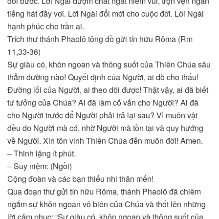
dõi bước. Lời Ngài đượm chất ngất niềm vui, trọn vẹn ngàn
tiếng hát đầy vơi. Lời Ngài đổi mới cho cuộc đời. Lời Ngài
hạnh phúc cho trần ai.
Trích thư thánh Phaolô tông đồ gửi tín hữu Rôma (Rm
11,33-36)
Sự giàu có, khôn ngoan và thông suốt của Thiên Chúa sâu
thẳm dường nào! Quyết định của Người, ai dò cho thấu!
Đường lối của Người, ai theo dõi được! Thật vậy, ai đã biết
tư tưởng của Chúa? Ai đã làm cố vấn cho Người? Ai đã
cho Người trước để Người phải trả lại sau? Vì muôn vật
đều do Người mà có, nhờ Người mà tồn tại và quy hướng
về Người. Xin tôn vinh Thiên Chúa đến muôn đời! Amen.
– Thinh lặng ít phút.
– Suy niệm: (Ngồi)
Cộng đoàn và các bạn thiếu nhi thân mến!
Qua đoạn thư gửi tín hữu Rôma, thánh Phaolô đã chiêm
ngắm sự khôn ngoan vô biên của Chúa và thốt lên những
lời cảm phục: “Sự giàu có, khôn ngoan và thông suốt của