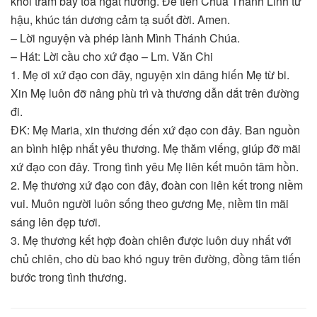
khói trầm bay toả ngát hương. Để tiến Chúa Thánh Linh từ
hậu, khúc tán dương cảm tạ suốt đời. Amen.
– Lời nguyện và phép lành Mình Thánh Chúa.
– Hát: Lời cầu cho xứ đạo – Lm. Văn Chi
1. Mẹ ơi xứ đạo con đây, nguyện xin dâng hiến Mẹ từ bi.
Xin Mẹ luôn đỡ nâng phù trì và thương dẫn dắt trên đường
đi.
ĐK: Mẹ Maria, xin thương đến xứ đạo con đây. Ban nguồn
an bình hiệp nhất yêu thương. Mẹ thăm viếng, giúp đỡ mãi
xứ đạo con đây. Trong tình yêu Mẹ liên kết muôn tâm hồn.
2. Mẹ thương xứ đạo con đây, đoàn con liên kết trong niềm
vui. Muôn người luôn sống theo gương Mẹ, niềm tin mãi
sáng lên đẹp tươi.
3. Mẹ thương kết hợp đoàn chiên được luôn duy nhất với
chủ chiên, cho dù bao khó nguy trên đường, đồng tâm tiến
bước trong tình thương.