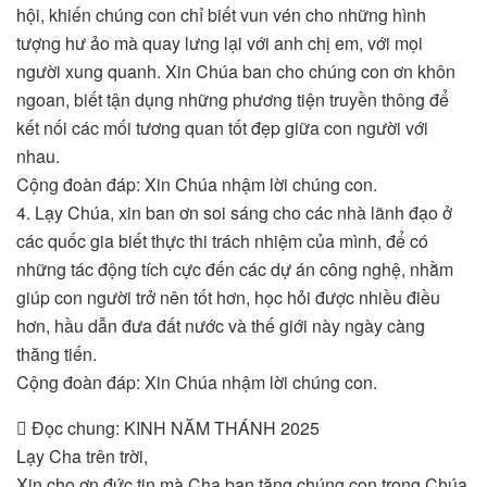
hội, khiến chúng con chỉ biết vun vén cho những hình
tượng hư ảo mà quay lưng lại với anh chị em, với mọi
người xung quanh. Xin Chúa ban cho chúng con ơn khôn
ngoan, biết tận dụng những phương tiện truyền thông để
kết nối các mối tương quan tốt đẹp giữa con người với
nhau.
Cộng đoàn đáp: Xin Chúa nhậm lời chúng con.
4. Lạy Chúa, xin ban ơn soi sáng cho các nhà lãnh đạo ở
các quốc gia biết thực thi trách nhiệm của mình, để có
những tác động tích cực đến các dự án công nghệ, nhằm
giúp con người trở nên tốt hơn, học hỏi được nhiều điều
hơn, hầu dẫn đưa đất nước và thế giới này ngày càng
thăng tiến.
Cộng đoàn đáp: Xin Chúa nhậm lời chúng con.
 Đọc chung: KINH NĂM THÁNH 2025
Lạy Cha trên trời,
Xin cho ơn đức tin mà Cha ban tặng chúng con trong Chúa