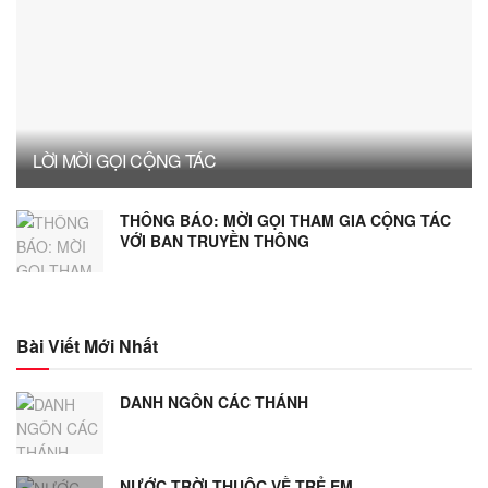
LỜI MỜI GỌI CỘNG TÁC
THÔNG BÁO: MỜI GỌI THAM GIA CỘNG TÁC
VỚI BAN TRUYỀN THÔNG
Bài Viết Mới Nhất
DANH NGÔN CÁC THÁNH
NƯỚC TRỜI THUỘC VỀ TRẺ EM