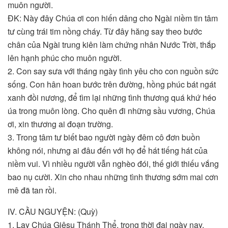
muôn người.
ÐK: Này đây Chúa ơi con hiến dâng cho Ngài niềm tin tâm
tư cùng trái tim nồng cháy. Từ đây hăng say theo bước
chân của Ngài trung kiên làm chứng nhân Nước Trời, thắp
lên hạnh phúc cho muôn người.
2. Con say sưa với tháng ngày tình yêu cho con nguồn sức
sống. Con hân hoan bước trên đường, hồng phúc bát ngát
xanh đồi nương, để tìm lại những tình thương quá khứ héo
úa trong muôn lòng. Cho quên đi những sầu vương, Chúa
ơi, xin thương ai đoạn trường.
3. Trong tâm tư biết bao người ngày đêm cô đơn buồn
không nói, nhưng ai đâu đến với họ để hát tiếng hát của
niềm vui. Vì nhiều người vẫn nghèo đói, thế giới thiếu vắng
bao nụ cười. Xin cho nhau những tình thương sớm mai cơn
mê đã tan rồi.
IV. CẦU NGUYỆN: (Quỳ)
1. Lạy Chúa Giêsu Thánh Thể, trong thời đại ngày nay,